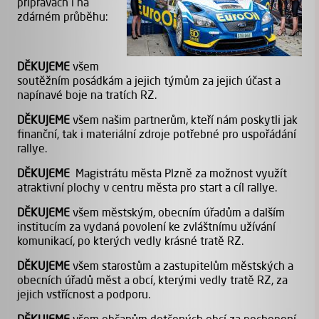
přípravách i na
zdárném průběhu:
DĚKUJEME
všem
soutěžním posádkám a jejich týmům za jejich účast a
napínavé boje na tratích RZ.
DĚKUJEME
všem našim partnerům, kteří nám poskytli jak
finanční, tak i materiální zdroje potřebné pro uspořádání
rallye.
DĚKUJEME
Magistrátu města Plzně za možnost využít
atraktivní plochy v centru města pro start a cíl rallye.
DĚKUJEME
všem městským, obecním úřadům a dalším
institucím za vydaná povolení ke zvláštnímu užívání
komunikací, po kterých vedly krásné tratě RZ.
DĚKUJEME
všem starostům a zastupitelům městských a
obecních úřadů měst a obcí, kterými vedly tratě RZ, za
jejich vstřícnost a podporu.