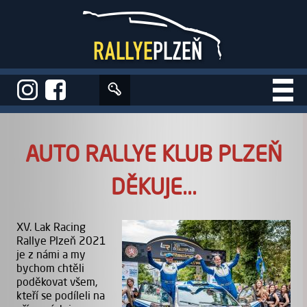
Úvod
>
Aktuality
>
Auto rallye klub Plzeň děkuje...
AUTO RALLYE KLUB PLZEŇ
DĚKUJE...
XV. Lak Racing
Rallye Plzeň 2021
je z námi a my
bychom chtěli
poděkovat všem,
kteří se podíleli na