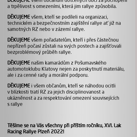
DĚKUJEME
všem občanům dotčených obcí za pochopení
a trpělivost s omezeními, která jim rallye způsobila.
DĚKUJEME
všem, kteří se podíleli na organizaci,
technickém a bezpečnostním zajištění rallye ať již na
samotných RZ nebo v zázemí rallye.
DĚKUJEME
všem pořadatelům, kteří i přes částečnou
nepřízeň počasí zůstali na svých postech a zajišťovali
bezproblémový průběh rallye.
DĚKUJEME
našim kamarádům z Pošumavského
automotoklubu Klatovy nejen za poskytnutí materiálu,
ale i za cenné rady a morální podporu.
DĚKUJEME
i všem občanům, kteří se náhodou ocitli
v blízkosti tratí RZ za jejich disciplinovanost a
ukázněnost a za respektování omezení souvisejících
s rallye
Těšíme se na Vás všechny při příštím ročníku, XVI. Lak
Racing Rallye Plzeň 2022!