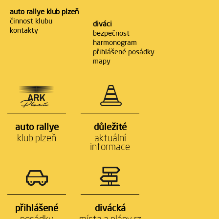
auto rallye klub plzeň
činnost klubu
diváci
kontakty
bezpečnost
harmonogram
přihlášené posádky
mapy
auto rallye
důležité
klub plzeň
aktuální
informace
přihlášené
divácká
posádky
místa a plány rz