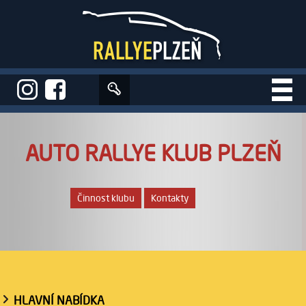
Úvod
>
Auto rallye klub Plzeň
AUTO RALLYE KLUB PLZEŇ
Činnost klubu
Kontakty
HLAVNÍ NABÍDKA