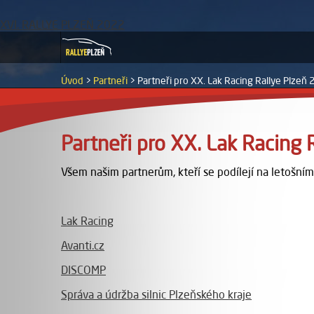
XVI. RALLYE PLZEŇ 2022
Úvod
>
Partneři
>
Partneři pro XX. Lak Racing Rallye Plzeň
Partneři pro XX. Lak Racing
Všem našim partnerům, kteří se podílejí na letošn
Lak Racing
Avanti.cz
DISCOMP
Správa a údržba silnic Plzeňského kraje