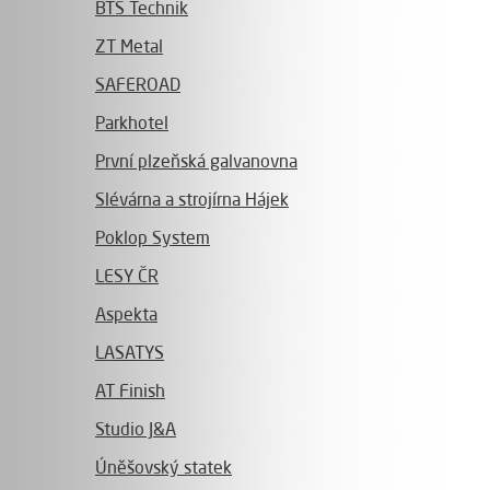
BTS Technik
ZT Metal
SAFEROAD
Parkhotel
První plzeňská galvanovna
Slévárna a strojírna Hájek
Poklop System
LESY ČR
Aspekta
LASATYS
AT Finish
Studio J&A
Úněšovský statek