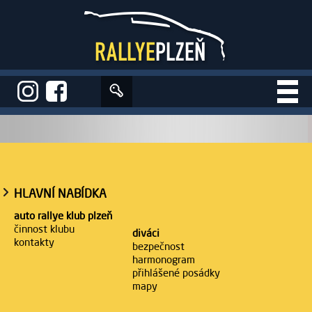
Úvod
>
XX. Lak Racing Rallye Plzeň 2026
>
Media
HLAVNÍ NABÍDKA
auto rallye klub plzeň
činnost klubu
diváci
kontakty
bezpečnost
harmonogram
přihlášené posádky
mapy