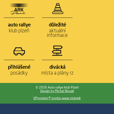
auto rallye
důležité
klub plzeň
aktuální
informace
přihlášené
divácká
posádky
místa a plány rz
© 2026 Auto rallye klub Plzeň
Design by Michal Novák
VPsystem ® tvorba www stránek