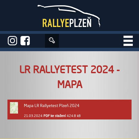
Úvod
>
Aktuality
>
LR RALLYETEST 2024 - MAPA
LR RALLYETEST 2024 -
MAPA
Mapa LR Rallyetest Plzeň 2024
21.03.2024
PDF
ke stažení
424.8 kB