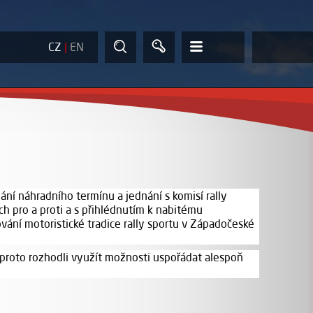
CZ
|
EN
ní náhradního termínu a jednání s komisí rally
ch pro a proti a s přihlédnutím k nabitému
ání motoristické tradice rally sportu v Západočeské
e proto rozhodli využít možnosti uspořádat alespoň