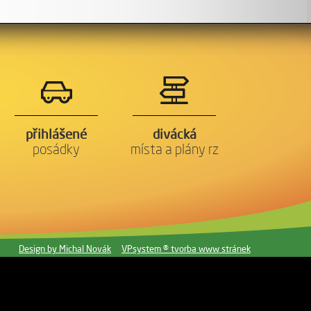
přihlášené
divácká
posádky
místa a plány rz
Design by Michal Novák
VPsystem ® tvorba www stránek