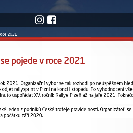
 roce 2021
ň se pojede v roce 2021
rok 2021. Organizační výbor se tak rozhodl po neúspěšném hledá
odjet rallysprint v Plzni na konci listopadu. Po vyhodnocení vše
uto uspořádat XV. ročník Rallye Plzeň až na jaře 2021. Pokračov
také jeden z podniků České trofeje pravidelnosti
. Organizátoři s
na počátku září 2020.