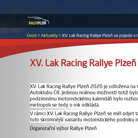
XVI. RALLYE PLZEŇ 2022
Úvod
>
Aktuality
>
XV. Lak Racing Rallye Plzeň se pojede v
XV. Lak Racing Rallye Plze
XV. Lak Racing Rallye Plzeň 2020 je odložena na 
Autoklubu ČR. Jedinou reálnou možností totiž bylo 
podzimnímu motoristickému kalendáři bylo rozhodn
metropoli se tedy o rok odkládá.
V rámci XV. Lak Racing Rallye Plzeň se měl odjet 
tuto skromnější variantu motoristického podniku 
Organizační výbor Rallye Plzeň