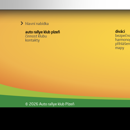
hlavní nabídka
diváci
auto rallye klub plzeň
bezpečn
činnost klubu
harmono
kontakty
přihláše
mapy
© 2026 Auto rallye klub Plzeň