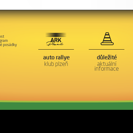
ost
gram
né posádky
auto rallye
důležité
klub plzeň
aktuální
informace