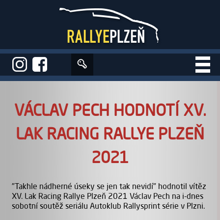
Úvod
>
Aktuality
>
Václav Pech hodnotí XV. Lak Racing Rallye Plzeň 2021
VÁCLAV PECH HODNOTÍ XV.
LAK RACING RALLYE PLZEŇ
2021
"Takhle nádherné úseky se jen tak nevidí" hodnotil vítěz
XV. Lak Racing Rallye Plzeň 2021 Václav Pech na i-dnes
sobotní soutěž seriálu Autoklub Rallysprint série v Plzni.