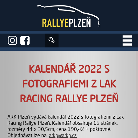
Úvod
>
Aktuality
>
KALENDÁŘ 2022 s fotografiemi z Lak Racing Rallye
Plzeň
KALENDÁŘ 2022 S
FOTOGRAFIEMI Z LAK
RACING RALLYE PLZEŇ
ARK Plzeň vydává kalendář 2022 s fotografiemi z Lak
Racing Rallye Plzeň. Kalendář obsahuje 15 stránek,
rozměry 44 x 30,5cm, cena 190,-Kč + poštovné.
Objednávat lze na
arkp@arkp.cz