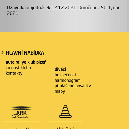
Uzávěrka objednávek 12.12.2021. Doručení v 50. týdnu
2021.
HLAVNÍ NABÍDKA
auto rallye klub plzeň
činnost klubu
diváci
kontakty
bezpečnost
harmonogram
přihlášené posádky
mapy