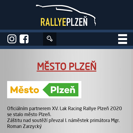
Úvod
>
Partneři
>
Město Plzeň
MĚSTO PLZEŇ
Oficiálním partnerem XV. Lak Racing Rallye Plzeň 2020
se stalo město Plzeň.
Záštitu nad soutěží převzal I. náměstek primátora Mgr.
Roman Zarzycký